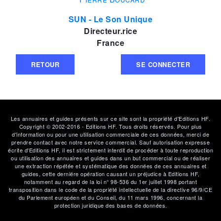
SUN - Le Son Unique
Directeur.rice
France
RETOUR
SE CONNECTER
Les annuaires et guides présents sur ce site sont la propriété d'Editions HF.
Copyright © 2002-2016 - Editions HF. Tous droits réservés. Pour plus
d'information ou pour une utilisation commerciale de ces données, merci de
prendre contact avec notre service commercial. Sauf autorisation expresse
écrite d'Editions HF, il est strictement interdit de procéder à toute reproduction
ou utilisation des annuaires et guides dans un but commercial ou de réaliser
une extraction répétée et systématique des données de ces annuaires et
guides, cette derniére opération causant un préjudice à Editions HF,
notamment au regard de la loi n° 98-536 du 1er juillet 1998 portant
transposition dans le code de la propriété intellectuelle de la directive 96/9/CE
du Parlement européen et du Conseil, du 11 mars 1996, concernant la
protection juridique des bases de données.